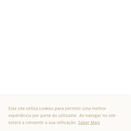
INFORMAÇÕES
Serviços
Testemunhos
Valores e Princípios
Políticas de Privacidade
CONTACTOS
rosalisterapias@gmail.com
Este site utiliza cookies para permitir uma melhor
experiência por parte do utilizador. Ao navegar no site
estará a consentir a sua utilização.
Saber Mais