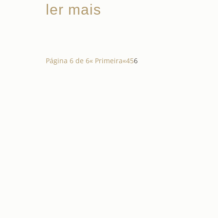
ler mais
Página 6 de 6
« Primeira
«
4
5
6