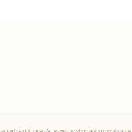
Ⓒ 2024 Rosa Lis – Direitos Reservados
or parte do utilizador. Ao navegar no site estará a consentir a sua 
Fotografias: Plain Fragments